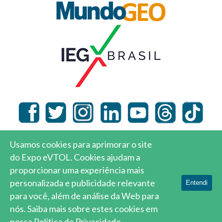
Usamos cookies para aprimorar o site
MundoGEO © 2026 |
Local do Evento
|
Política de
do Expo eVTOL. Cookies ajudam a
Privacidade
proporcionar uma experiência mais
personalizada e publicidade relevante
Entendi
para você, além de análise da Web para
nós.
Saiba mais sobre estes cookies em
nossa Política de Privacidade.