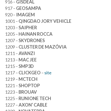
916 –
GISDEAL
917 –
GEOSAMPA
920 –
IMAGEM
1001 –
QINGDAO JORY VEHICLE
1203 –
SAIPHER
1205 –
HAINAN ROCCA
1207 –
SKYDRONES
1209 –
CLUSTER DE MAZÓVIA
1211 –
AVANZI
1213 –
MAC JEE
1215 –
SMP3D
1217 –
CLICKGEO
–
site
1219 –
MCTECH
1221 –
SHOPTOP
1223 –
BROUAV
1225 –
RUNIONE TECH
1227 –
AXON’ CABLE