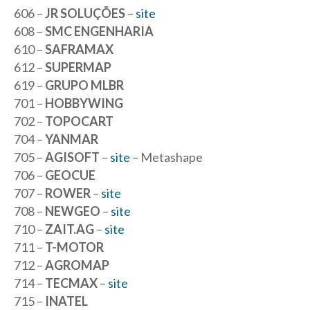
606 –
JR SOLUÇÕES
–
site
608 –
SMC ENGENHARIA
610 –
SAFRAMAX
612 –
SUPERMAP
619 –
GRUPO MLBR
701 –
HOBBYWING
702 –
TOPOCART
704 –
YANMAR
705 –
AGISOFT
–
site
– Metashape
706 –
GEOCUE
707 –
ROWER
–
site
708 –
NEWGEO
–
site
710 –
ZAIT.AG
–
site
711 –
T-MOTOR
712 –
AGROMAP
714 –
TECMAX
–
site
715 –
INATEL