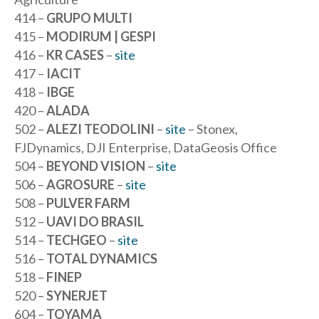
414 –
GRUPO MULTI
415 –
MODIRUM | GESPI
416 –
KR CASES
–
site
417 –
IACIT
418 –
IBGE
420 –
ALADA
502 –
ALEZI TEODOLINI
–
site
– Stonex,
FJDynamics, DJI Enterprise, DataGeosis Office
504 –
BEYOND VISION
–
site
506 –
AGROSURE
–
site
508 –
PULVER FARM
512 –
UAVI DO BRASIL
514 –
TECHGEO
–
site
516 –
TOTAL DYNAMICS
518 –
FINEP
520 –
SYNERJET
604 –
TOYAMA