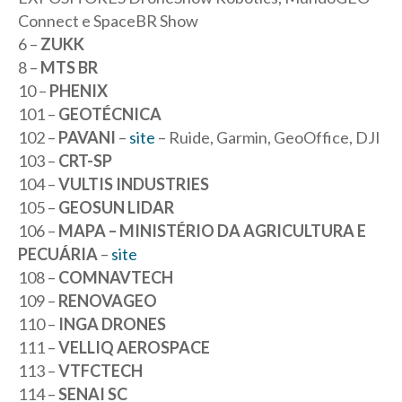
Connect e SpaceBR Show
6 –
ZUKK
8 –
MTS BR
10 –
PHENIX
101 –
GEOTÉCNICA
102 –
PAVANI
–
site
– Ruide, Garmin, GeoOffice, DJI
103 –
CRT-SP
104 –
VULTIS INDUSTRIES
105 –
GEOSUN LIDAR
106 –
MAPA – MINISTÉRIO DA AGRICULTURA E
PECUÁRIA
–
site
108 –
COMNAVTECH
109 –
RENOVAGEO
110 –
INGA DRONES
111 –
VELLIQ AEROSPACE
113 –
VTFCTECH
114 –
SENAI SC