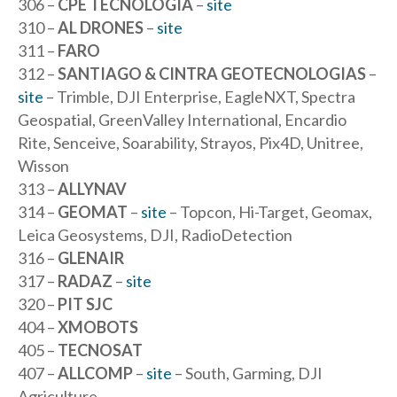
306 –
CPE TECNOLOGIA
–
site
310 –
AL DRONES
–
site
311 –
FARO
312 –
SANTIAGO & CINTRA GEOTECNOLOGIAS
–
site
– Trimble, DJI Enterprise, EagleNXT, Spectra
Geospatial, GreenValley International, Encardio
Rite, Senceive, Soarability, Strayos, Pix4D, Unitree,
Wisson
313 –
ALLYNAV
314 –
GEOMAT
–
site
– Topcon, Hi-Target, Geomax,
Leica Geosystems, DJI, RadioDetection
316 –
GLENAIR
317 –
RADAZ
–
site
320 –
PIT SJC
404 –
XMOBOTS
405 –
TECNOSAT
407 –
ALLCOMP
–
site
– South, Garming, DJI
Agriculture