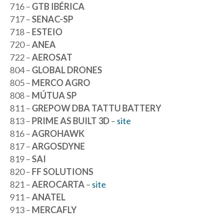
716 –
GTB IBÉRICA
717 –
SENAC-SP
718 –
ESTEIO
720 –
ANEA
722 –
AEROSAT
804 –
GLOBAL DRONES
805 –
MERCO AGRO
808 –
MÚTUA SP
811 –
GREPOW DBA TATTU BATTERY
813 –
PRIME AS BUILT 3D
–
site
816 –
AGROHAWK
817 –
ARGOSDYNE
819 –
SAI
820 –
FF SOLUTIONS
821 –
AEROCARTA
–
site
911 –
ANATEL
913 –
MERCAFLY