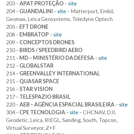
203 –
APAT PROTEÇÃO
–
site
204 –
GUANDALINI
–
site
– Matterport, Emlid,
Geomax, Leica Geosystems, Teledyne Optech
205 –
EFT DRONE
208 –
EMBRATOP
–
site
209 –
CONCEPTOS DRONES
210 –
BIRDS / SPEEDBIRD AERO
211 –
MD – MINISTÉRIO DA DEFESA
–
site
212 –
GLOBALSTAR
214 –
GREENVALLEY INTERNATIONAL
215 –
QUASAR SPACE
216 –
STAR VISION
217 –
TELESPAZIO BRASIL
220 –
AEB – AGÊNCIA ESPACIAL BRASILEIRA
–
site
304 –
CPE TECNOLOGIA
–
site
– CHCNAV, DJI,
Geodetic, Leica, RIEGL, Sanding, South, Topcon,
Virtual Surveyor, Z+F