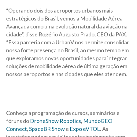
“Operando dois dos aeroportos urbanos mais
estratégicos do Brasil, vemos a Mobilidade Aérea
Avançada como uma evolução natural da aviação na
cidade”, disse Rogério Augusto Prado, CEO da PAX.
“Essa parceria com a UrbanV nos permite consolidar
nossa forte presença no Brasil, ao mesmo tempo em
que exploramos novas oportunidades para integrar
soluções de mobilidade aérea de última geração em
nossos aeroportos e nas cidades que eles atendem.
Conheça a programação de cursos, seminários e
fóruns do
DroneShow Robotics
,
M
undoGEO
Connect
,
SpaceBR Show
e
E
xpo eVTOL
. As
inscrições podem ser feitas antecipadamente com