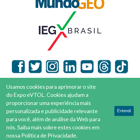
Usamos cookies para aprimorar o site
MundoGEO © 2026 |
Ubicación del Evento
|
Política
do Expo eVTOL. Cookies ajudam a
de Privacidad
proporcionar uma experiência mais
personalizada e publicidade relevante
Entendi
para você, além de análise da Web para
nós.
Saiba mais sobre estes cookies em
nossa Política de Privacidade.